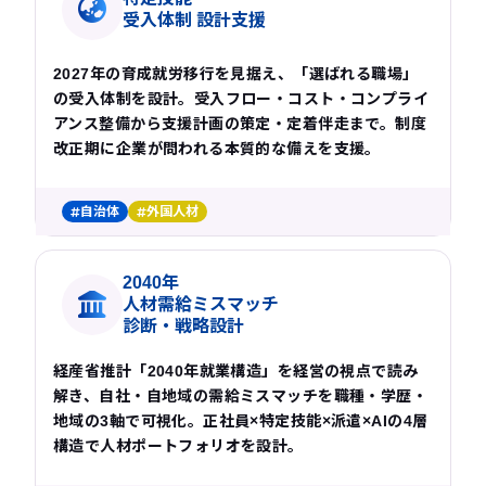
受入体制 設計支援
2027年の育成就労移行を見据え、「選ばれる職場」
の受入体制を設計。受入フロー・コスト・コンプライ
アンス整備から支援計画の策定・定着伴走まで。制度
改正期に企業が問われる本質的な備えを支援。
自治体
外国人材
2040年
人材需給ミスマッチ
診断・戦略設計
経産省推計「2040年就業構造」を経営の視点で読み
解き、自社・自地域の需給ミスマッチを職種・学歴・
地域の3軸で可視化。正社員×特定技能×派遣×AIの4層
構造で人材ポートフォリオを設計。